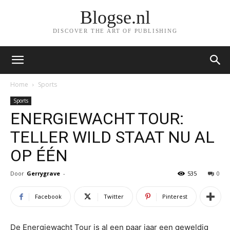
Blogse.nl
DISCOVER THE ART OF PUBLISHING
Home
Sports
Sports
ENERGIEWACHT TOUR:
TELLER WILD STAAT NU AL
OP ÉÉN
Door
Gerrygrave
-
535
0
Facebook
Twitter
Pinterest
De Energiewacht Tour is al een paar jaar een geweldig