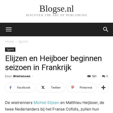
Blogse.nl
DISCOVER THE ART OF PUBLISHING
Home
Sports
Sports
Elijzen en Heijboer beginnen
seizoen in Frankrijk
Door
Wielrennen
-
561
0
Facebook
Twitter
Pinterest
De wielrenners
Michiel Elijzen
en Matthieu Heijboer, de
twee Nederlanders bij het Franse Cofidis, zullen hun