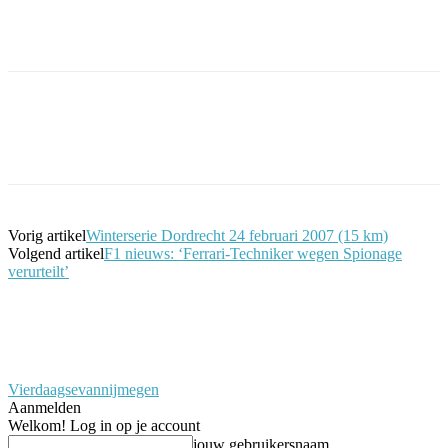
Facebook
Twitter
Pinterest
WhatsApp
Vorig artikel
Winterserie Dordrecht 24 februari 2007 (15 km)
Volgend artikel
F1 nieuws: ‘Ferrari-Techniker wegen Spionage
verurteilt’
Vierdaagsevannijmegen
Aanmelden
Welkom! Log in op je account
jouw gebruikersnaam