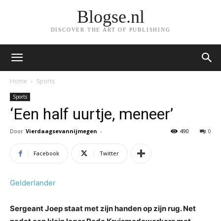
Blogse.nl
DISCOVER THE ART OF PUBLISHING
Home
Sports
Sports
‘Een half uurtje, meneer’
Door
Vierdaagsevannijmegen
-
490
0
Facebook
Twitter
Gelderlander
Sergeant Joep staat met zijn handen op zijn rug. Net