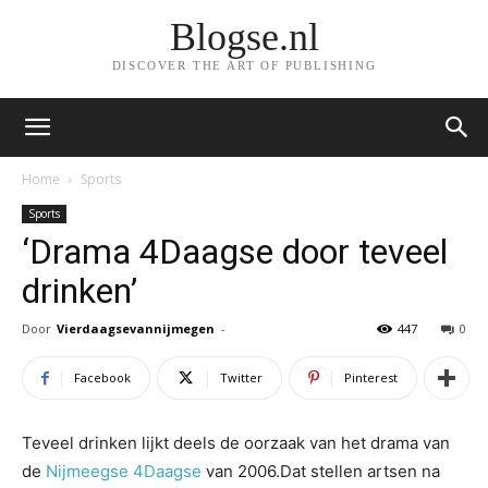
Blogse.nl
DISCOVER THE ART OF PUBLISHING
Home
Sports
Sports
‘Drama 4Daagse door teveel
drinken’
Door
Vierdaagsevannijmegen
-
447
0
Facebook
Twitter
Pinterest
Teveel drinken lijkt deels de oorzaak van het drama van
de
Nijmeegse 4Daagse
van 2006.Dat stellen artsen na