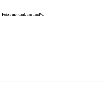
Foto's met dank aan JandW.
Facebook
Twitter
Pinterest
WhatsApp