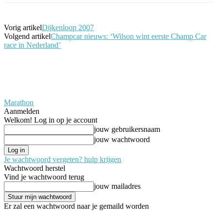
Vorig artikel
Dijkenloop 2007
Volgend artikel
Champcar nieuws: ‘Wilson wint eerste Champ Car
race in Nederland’
Marathon
Aanmelden
Welkom! Log in op je account
jouw gebruikersnaam
jouw wachtwoord
Je wachtwoord vergeten? hulp krijgen
Wachtwoord herstel
Vind je wachtwoord terug
jouw mailadres
Er zal een wachtwoord naar je gemaild worden