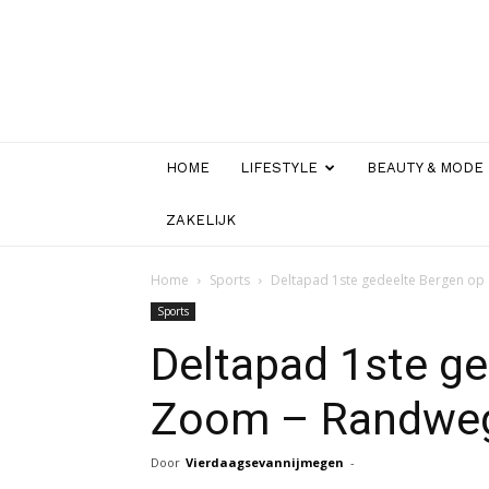
HOME
LIFESTYLE
BEAUTY & MODE
ZAKELIJK
Home
Sports
Deltapad 1ste gedeelte Bergen op
Sports
Deltapad 1ste ge
Zoom – Randweg 
Door
Vierdaagsevannijmegen
-