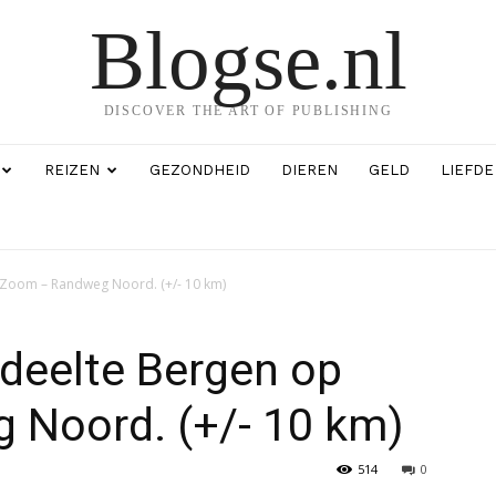
Blogse.nl
DISCOVER THE ART OF PUBLISHING
REIZEN
GEZONDHEID
DIEREN
GELD
LIEFDE
 Zoom – Randweg Noord. (+/- 10 km)
deelte Bergen op
Noord. (+/- 10 km)
514
0