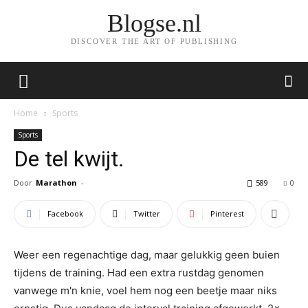
Blogse.nl
DISCOVER THE ART OF PUBLISHING
Home
Sports
Sports
De tel kwijt.
Door
Marathon
-
589
0
Facebook
Twitter
Pinterest
Weer een regenachtige dag, maar gelukkig geen buien
tijdens de training. Had een extra rustdag genomen
vanwege m'n knie, voel hem nog een beetje maar niks