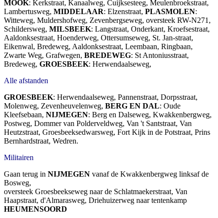
MOOK
: Kerkstraat, Kanaalweg, Cuijksesteeg, Meulenbroekstraat,
Lambertusweg,
MIDDELAAR
: Elzenstraat,
PLASMOLEN
:
Witteweg, Muldershofweg, Zevenbergseweg, oversteek RW-N271,
Schildersweg,
MILSBEEK
: Langstraat, Onderkant, Kroefsestraat,
Aaldonksestraat, Hoenderweg, Ottersumseweg, St. Jan-straat,
Eikenwal, Bredeweg, Aaldonksestraat, Leembaan, Ringbaan,
Zwarte Weg, Grafwegen,
BREDEWEG
: St Antoniusstraat,
Bredeweg,
GROESBEEK
: Herwendaalseweg,
Alle afstanden
GROESBEEK
: Herwendaalseweg, Pannenstraat, Dorpsstraat,
Molenweg, Zevenheuvelenweg,
BERG EN DAL
: Oude
Kleefsebaan,
NIJMEGEN
: Berg en Dalseweg, Kwakkenbergweg,
Postweg, Dommer van Polderveldweg, Van 't Santstraat, Van
Heutzstraat, Groesbeeksedwarsweg, Fort Kijk in de Potstraat, Prins
Bernhardstraat, Wedren.
Militairen
Gaan terug in
NIJMEGEN
vanaf de Kwakkenbergweg linksaf de
Bosweg,
oversteek Groesbeekseweg naar de Schlatmaekerstraat, Van
Haapstraat, d'Almarasweg, Driehuizerweg naar tentenkamp
HEUMENSOORD