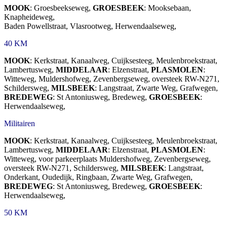
MOOK
: Groesbeekseweg,
GROESBEEK
: Mooksebaan,
Knapheideweg,
Baden Powellstraat, Vlasrootweg, Herwendaalseweg,
40 KM
MOOK
: Kerkstraat, Kanaalweg, Cuijksesteeg, Meulenbroekstraat,
Lambertusweg,
MIDDELAAR
: Elzenstraat,
PLASMOLEN
:
Witteweg, Muldershofweg, Zevenbergseweg, oversteek RW-N271,
Schildersweg,
MILSBEEK
: Langstraat, Zwarte Weg, Grafwegen,
BREDEWEG
: St Antoniusweg, Bredeweg,
GROESBEEK
:
Herwendaalseweg,
Militairen
MOOK
: Kerkstraat, Kanaalweg, Cuijksesteeg, Meulenbroekstraat,
Lambertusweg,
MIDDELAAR
: Elzenstraat,
PLASMOLEN
:
Witteweg, voor parkeerplaats Muldershofweg, Zevenbergseweg,
oversteek RW-N271, Schildersweg,
MILSBEEK
: Langstraat,
Onderkant, Oudedijk, Ringbaan, Zwarte Weg, Grafwegen,
BREDEWEG
: St Antoniusweg, Bredeweg,
GROESBEEK
:
Herwendaalseweg,
50 KM