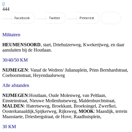
0
444
Facebook
Twitter
Pinterest
Militairen
HEUMENSOORD
, start, Driehuizerweg, Kwekerijweg, en daar
aansluiten bij de Houtlaan.
30/40/50 KM
NIJMEGEN
: Vanaf de Wedren/ Julianaplein, Prins Bernhardstraat,
Coehoornstraat, Heyendaalseweg
Alle afstanden
NIJMEGEN
:Houtlaan, Oude Molenweg, van Peltlaan,
Einsteinstraat, Nieuwe Mollenhutseweg, Maldenburchtstraat,
MALDEN
: Hatertseweg, Broekkant, Broeksingel, Zwerfkei,
Oosterkanaaldijk,Spijkerweg, Rijksweg,
MOOK
: Maasdijk, terrein
Maasstaete, Driesbergstraat, de Hove, Raadhuisplein,
30 KM