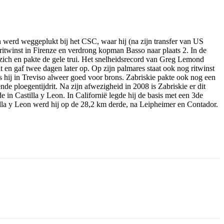
 werd weggeplukt bij het CSC, waar hij (na zijn transfer van US
jdritwinst in Firenze en verdrong kopman Basso naar plaats 2. In de
r zich en pakte de gele trui. Het snelheidsrecord van Greg Lemond
t en gaf twee dagen later op. Op zijn palmares staat ook nog ritwinst
as hij in Treviso alweer goed voor brons. Zabriskie pakte ook nog een
de ploegentijdrit. Na zijn afwezigheid in 2008 is Zabriskie er dit
 in Castilla y Leon. In Californië legde hij de basis met een 3de
illa y Leon werd hij op de 28,2 km derde, na Leipheimer en Contador.