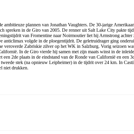
de ambitieuze plannen van Jonathan Vaughters. De 30-jarige Amerikaan
 zich spreken in de Giro van 2005. De renner uit Salt Lake City pakte ti
openingstijdrit van Fromentine naar Noirmoutier liet hij Armstrong achte
 anticlimax volgde in de ploegentijdrit. De geletruidrager ging onderui
pline veroverde Zabriskie zilver op het WK in Salzburg. Vorig seizoen w
ifornië. In de Giro vierde hij samen met zijn maats winst in de inleiden
 een 2de plaats in de eindstand van de Ronde van Californië en een 3de
 tweede stek (na opnieuw Leipheimer) in de tijdrit over 24 km. In Cast
l niet drukken.