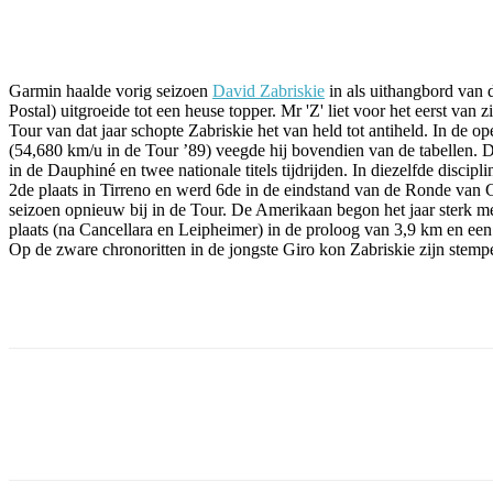
Facebook
Twitter
Pinterest
WhatsApp
Garmin haalde vorig seizoen
David Zabriskie
in als uithangbord van 
Postal) uitgroeide tot een heuse topper. Mr 'Z' liet voor het eerst van
Tour van dat jaar schopte Zabriskie het van held tot antiheld. In de 
(54,680 km/u in de Tour ’89) veegde hij bovendien van de tabellen. De
in de Dauphiné en twee nationale titels tijdrijden. In diezelfde disci
2de plaats in Tirreno en werd 6de in de eindstand van de Ronde van Cal
seizoen opnieuw bij in de Tour. De Amerikaan begon het jaar sterk met
plaats (na Cancellara en Leipheimer) in de proloog van 3,9 km en een
Op de zware chronoritten in de jongste Giro kon Zabriskie zijn stempe
Facebook
Twitter
Pinterest
WhatsApp