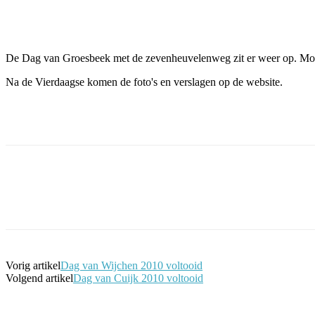
Facebook
Twitter
Pinterest
WhatsApp
De Dag van Groesbeek met de zevenheuvelenweg zit er weer op. Morg
Na de Vierdaagse komen de foto's en verslagen op de website.
Facebook
Twitter
Pinterest
WhatsApp
Vorig artikel
Dag van Wijchen 2010 voltooid
Volgend artikel
Dag van Cuijk 2010 voltooid