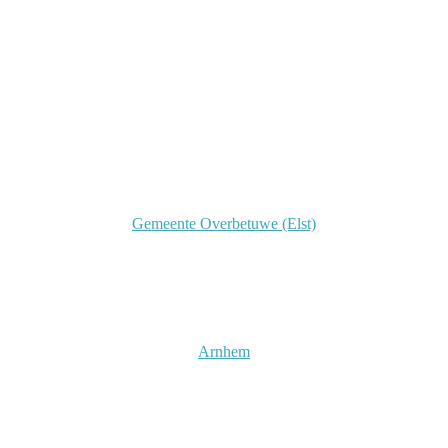
Facebook
Twitter
Pinterest
WhatsApp
Gemeente Overbetuwe (Elst)
Arnhem