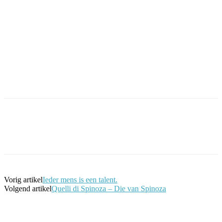
Facebook
Twitter
Pinterest
WhatsApp
Vorig artikel
Ieder mens is een talent.
Volgend artikel
Quelli di Spinoza – Die van Spinoza