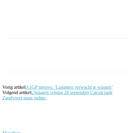
Facebook
Twitter
Pinterest
WhatsApp
Vorig artikel
A1GP nieuws: ‘Lammers verwacht te winnen’
Volgend artikel
Uitslagen vrijdag 28 september Circuit park
Zandvoort staan online.
Marathon