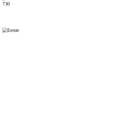
730
Facebook
Twitter
Pinterest
WhatsApp