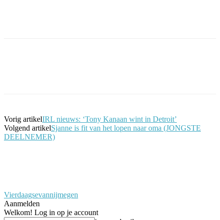
Facebook
Twitter
Pinterest
WhatsApp
Vorig artikel
IRL nieuws: ‘Tony Kanaan wint in Detroit’
Volgend artikel
Sjanne is fit van het lopen naar oma (JONGSTE
DEELNEMER)
Vierdaagsevannijmegen
Aanmelden
Welkom! Log in op je account