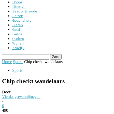
Home
Lifestyle
Beauty & mode
Reizen
Gezondheid
Dieren
Geld
Liefde
Ouders
Wonen
Zakelijk
Home
Sports
Chip checkt wandelaars
Sports
Chip checkt wandelaars
Door
Vierdaagsevannijmegen
-
0
490