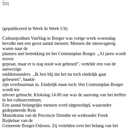
551
Facebook
Twitter
Pinterest
WhatsApp
(gepubliceerd in Week In Week Uit)
Cultuurpodium VanSlag in Borger was vorige week woensdag
bevolkt met een groot aantal mensen: Mensen die nieuwsgierig
waren naar de
plannen met betrekking tot het Centrumplan Borger. ,,Al jaren wordt
erover
gepraat, maar er is nog nooit wat gebeurd”, vertelde een van de
aanwezige
middenstanders. ,,Ik ben blij dat het nu toch eindelijk gaat
gebeuren”, haakte
zijn overbuurman in. Eindelijk maar toch: Het Centrumplan Borger
wordt ten
uitvoer gebracht. Klokslag 14.00 uur was de aanvang van het treffen
in het cultuurcentrum.
Een aantal belangrijke mensen werd uitgenodigd, waaronder
gedeputeerde Rein
Munniksma van de Provincie Drenthe en wethouder Freek
Buijtelaar van de
Gemeente Borger-Odoorn. Zij vertelden over het belang van het