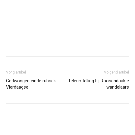
Facebook
Twitter
Pinterest
Wh
Vorig artikel
Volgend artikel
Gedwongen einde rubriek
Teleurstelling bij Roosendaalse
Vierdaagse
wandelaars