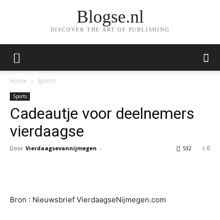
Blogse.nl
DISCOVER THE ART OF PUBLISHING
Home
Sports
Sports
Cadeautje voor deelnemers
vierdaagse
Door
Vierdaagsevannijmegen
-
532
0
Facebook
Twitter
Pinterest
Wh
Bron : Nieuwsbrief VierdaagseNijmegen.com