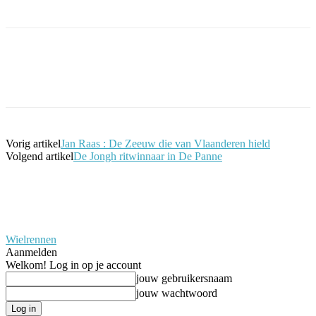
Facebook
Twitter
Pinterest
WhatsApp
Vorig artikel
Jan Raas : De Zeeuw die van Vlaanderen hield
Volgend artikel
De Jongh ritwinnaar in De Panne
Wielrennen
Aanmelden
Welkom! Log in op je account
jouw gebruikersnaam
jouw wachtwoord