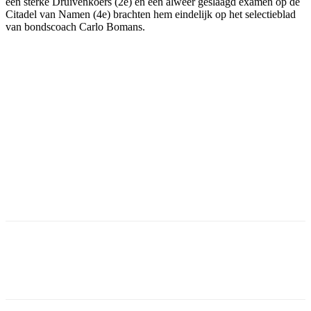
een sterke Druivenkoers (2e) en een alweer geslaagd examen op de
Citadel van Namen (4e) brachten hem eindelijk op het selectieblad
van bondscoach Carlo Bomans.
Facebook
Twitter
Pinterest
WhatsApp