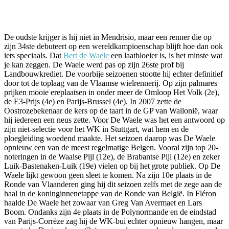
Facebook
Twitter
Pinterest
WhatsApp
De oudste krijger is hij niet in Mendrisio, maar een renner die op
zijn 34ste debuteert op een wereldkampioenschap blijft hoe dan ook
iets speciaals. Dat
Bert de Waele
een laatbloeier is, is het minste wat
je kan zeggen. De Waele werd pas op zijn 26ste prof bij
Landbouwkrediet. De voorbije seizoenen stootte hij echter definitief
door tot de toplaag van de Vlaamse wielrennerij. Op zijn palmares
prijken mooie ereplaatsen in onder meer de Omloop Het Volk (2e),
de E3-Prijs (4e) en Parijs-Brussel (4e). In 2007 zette de
Oostrozebekenaar de kers op de taart in de GP van Wallonië, waar
hij iedereen een neus zette. Voor De Waele was het een antwoord op
zijn niet-selectie voor het WK in Stuttgart, wat hem en de
ploegleiding woedend maakte. Het seizoen daarop was De Waele
opnieuw een van de meest regelmatige Belgen. Vooral zijn top 20-
noteringen in de Waalse Pijl (12e), de Brabantse Pijl (12e) en zeker
Luik-Bastenaken-Luik (19e) vielen op bij het grote publiek. Op De
Waele lijkt gewoon geen sleet te komen. Na zijn 10e plaats in de
Ronde van Vlaanderen ging hij dit seizoen zelfs met de zege aan de
haal in de koninginnenetappe van de Ronde van België. In Fléron
haalde De Waele het zowaar van Greg Van Avermaet en Lars
Boom. Ondanks zijn 4e plaats in de Polynormande en de eindstad
van Parijs-Corrèze zag hij de WK-bui echter opnieuw hangen, maar