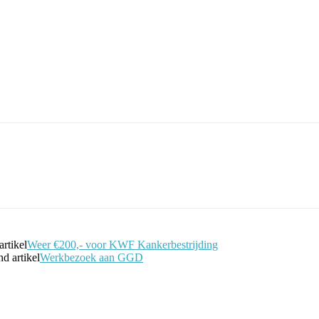
Facebook
Twitter
Pinterest
WhatsApp
artikel
Weer €200,- voor KWF Kankerbestrijding
d artikel
Werkbezoek aan GGD