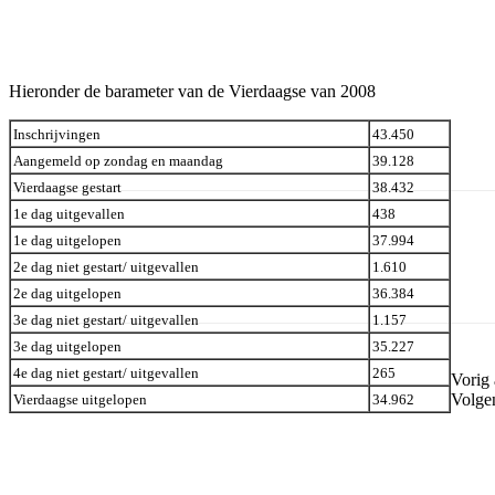
Facebook
Twitter
Pinterest
WhatsApp
Hieronder de barameter van de Vierdaagse van 2008
Inschrijvingen
43.450
Aangemeld op zondag en maandag
39.128
Vierdaagse gestart
38.432
1e dag uitgevallen
438
1e dag uitgelopen
37.994
2e dag niet gestart/ uitgevallen
1.610
2e dag uitgelopen
36.384
3e dag niet gestart/ uitgevallen
1.157
3e dag uitgelopen
35.227
4e dag niet gestart/ uitgevallen
265
Vorig 
Volgen
Vierdaagse uitgelopen
34.962