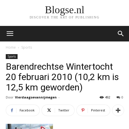
Blogse.nl
DISCOVER THE ART OF PUBLISHING
Home
Sports
Sports
Barendrechtse Wintertocht
20 februari 2010 (10,2 km is
12,5 km geworden)
Door
Vierdaagsevannijmegen
-
492
0
Facebook
Twitter
Pinterest