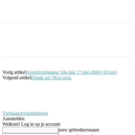
Facebook
Twitter
Pinterest
WhatsApp
Vorig artikel
Avondvierdaagse 3de dag 17 mei 2006 (10 km)
Volgend artikel
Drank per 5Km post.
Vierdaagsevannijmegen
Aanmelden
Welkom! Log in op je account
jouw gebruikersnaam