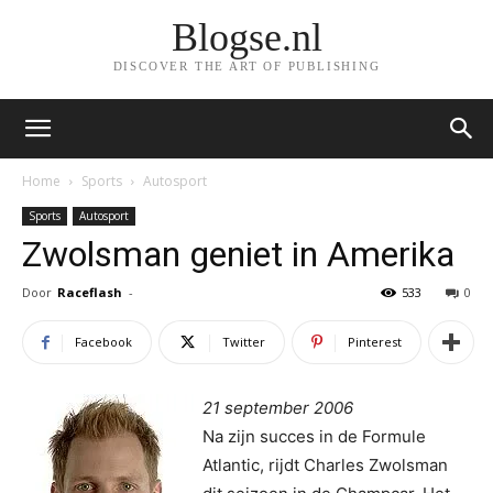
Blogse.nl
DISCOVER THE ART OF PUBLISHING
Home
Sports
Autosport
Sports
Autosport
Zwolsman geniet in Amerika
Door
Raceflash
-
533
0
Facebook
Twitter
Pinterest
21 september 2006
Na zijn succes in de Formule
Atlantic, rijdt Charles Zwolsman