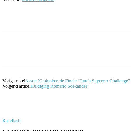
Facebook
Twitter
Pinterest
WhatsApp
Vorig artikel
Assen 22 oktober, de Finale ‘Dutch Supercar Challenge"
Volgend artikel
Huldiging Romario Soekander
Raceflash