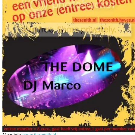
Meer info
www.thezenith.nl