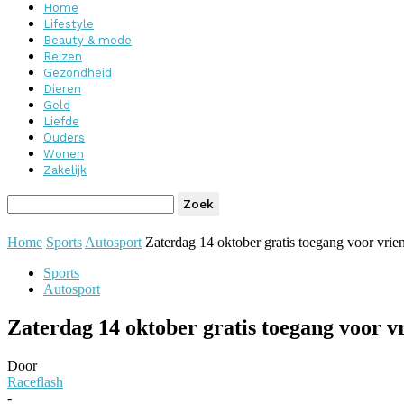
Home
Lifestyle
Beauty & mode
Reizen
Gezondheid
Dieren
Geld
Liefde
Ouders
Wonen
Zakelijk
Home
Sports
Autosport
Zaterdag 14 oktober gratis toegang voor vrien
Sports
Autosport
Zaterdag 14 oktober gratis toegang voor vr
Door
Raceflash
-