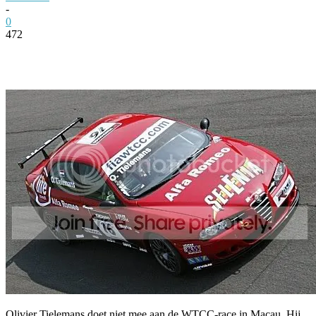
-
0
472
Facebook
Twitter
Pinterest
WhatsApp
Olivier Tielemans doet niet mee aan de WTCC-race in Macau. Hij