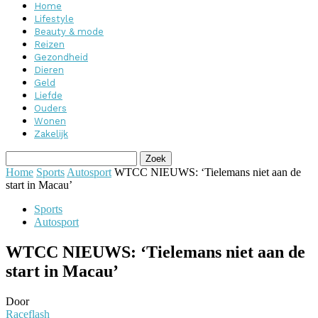
Home
Lifestyle
Beauty & mode
Reizen
Gezondheid
Dieren
Geld
Liefde
Ouders
Wonen
Zakelijk
Home
Sports
Autosport
WTCC NIEUWS: ‘Tielemans niet aan de
start in Macau’
Sports
Autosport
WTCC NIEUWS: ‘Tielemans niet aan de
start in Macau’
Door
Raceflash