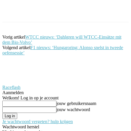
Facebook
Twitter
Pinterest
WhatsApp
Vorig artikel
WTCC nieuws: ‘Dahlgren will WTCC-Einsätze mit
dem Bio-Volvo’
Volgend artikel
F1 nieuws: ‘Hungaroring: Alonso snelst in tweede
oefensessie’
Raceflash
Aanmelden
Welkom! Log in op je account
jouw gebruikersnaam
jouw wachtwoord
Je wachtwoord vergeten? hulp krijgen
Wachtwoord herstel