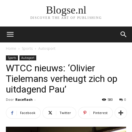
Blogse.nl
DISCOVER THE ART OF PUBLISHING
Home
Sports
Autosport
Sports
Autosport
WTCC nieuws: ‘Olivier
Tielemans verheugt zich op
uitdagend Pau’
Door
Raceflash
-
580
0
Facebook
Twitter
Pinterest