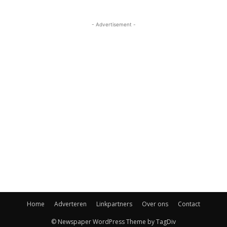
- Advertisement -
Home
Adverteren
Linkpartners
Over ons
Contact
© Newspaper WordPress Theme by TagDiv