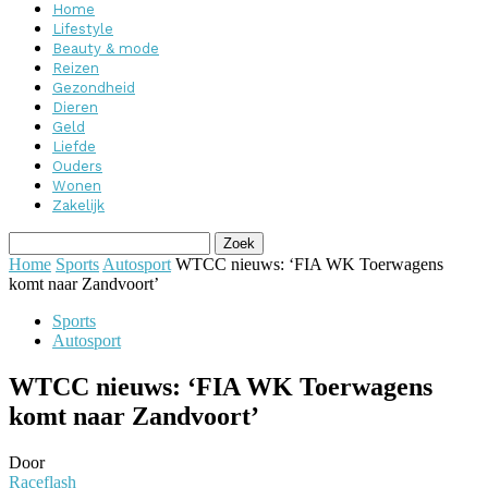
Home
Lifestyle
Beauty & mode
Reizen
Gezondheid
Dieren
Geld
Liefde
Ouders
Wonen
Zakelijk
Home
Sports
Autosport
WTCC nieuws: ‘FIA WK Toerwagens
komt naar Zandvoort’
Sports
Autosport
WTCC nieuws: ‘FIA WK Toerwagens
komt naar Zandvoort’
Door
Raceflash