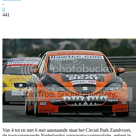
-
0
441
Facebook
Twitter
Pinterest
WhatsApp
Van 4 tot en met 6 mei aanstaande staat het Circuit Park Zandvoort,
de toonaangevende Nederlandse autosportaccommodatie, geheel in