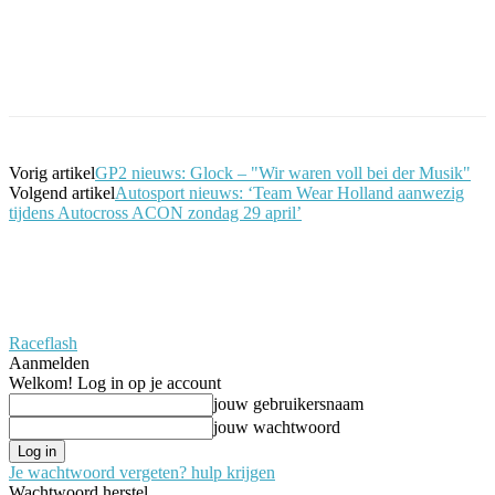
Facebook
Twitter
Pinterest
WhatsApp
Vorig artikel
GP2 nieuws: Glock – "Wir waren voll bei der Musik"
Volgend artikel
Autosport nieuws: ‘Team Wear Holland aanwezig
tijdens Autocross ACON zondag 29 april’
Raceflash
Aanmelden
Welkom! Log in op je account
jouw gebruikersnaam
jouw wachtwoord
Je wachtwoord vergeten? hulp krijgen
Wachtwoord herstel