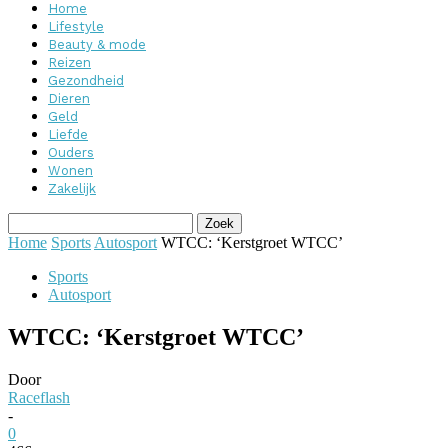
Home
Lifestyle
Beauty & mode
Reizen
Gezondheid
Dieren
Geld
Liefde
Ouders
Wonen
Zakelijk
Home
Sports
Autosport
WTCC: ‘Kerstgroet WTCC’
Sports
Autosport
WTCC: ‘Kerstgroet WTCC’
Door
Raceflash
-
0