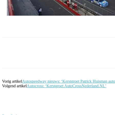
Facebook
Twitter
Pinterest
WhatsApp
Vorig artikel
Autospeedway nieuws: ‘Kerstgroet Patrick Huisman aut
Volgend artikel
Autocross: ‘Kerstgroet AutoCrossNederland.NL’