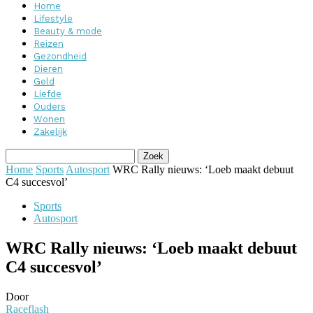
Home
Lifestyle
Beauty & mode
Reizen
Gezondheid
Dieren
Geld
Liefde
Ouders
Wonen
Zakelijk
Home
Sports
Autosport
WRC Rally nieuws: ‘Loeb maakt debuut
C4 succesvol’
Sports
Autosport
WRC Rally nieuws: ‘Loeb maakt debuut
C4 succesvol’
Door
Raceflash