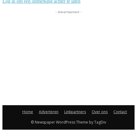
Log in om een opmerking achter te laten
- Advertisement -
Home
Adverteren
Linkpartners
Over ons
Contact
© Newspaper WordPress Theme by TagDiv