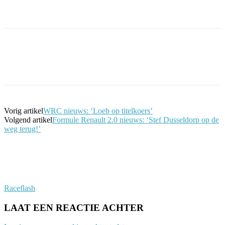
Facebook
Twitter
Pinterest
WhatsApp
Vorig artikel
WRC nieuws: ‘Loeb op titelkoers’
Volgend artikel
Formule Renault 2.0 nieuws: ‘Stef Dusseldorp op de
weg terug!’
Raceflash
LAAT EEN REACTIE ACHTER