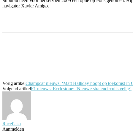
Suburau heeft voor het seizoen 2009 een optie op Pons genomen. Hij 
navigator Xavier Amigo.
Facebook
Twitter
Pinterest
WhatsApp
Vorig artikel
Champcar nieuws: ‘Matt Halliday hoopt op toekomst in
Volgend artikel
F1 nieuws: Ecclestone: ‘Nieuwe stratencircuits veilig’
Raceflash
Aanmelden