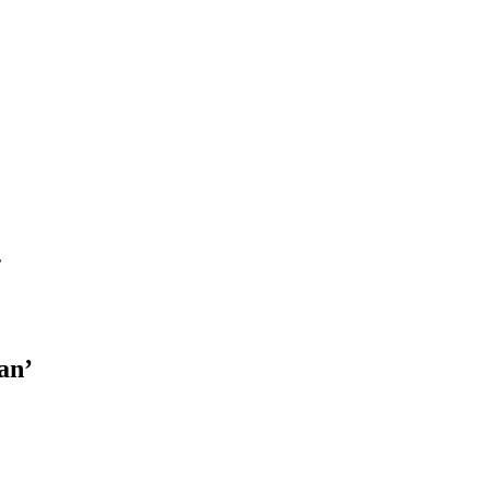
’
an’