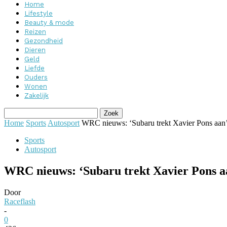
Home
Lifestyle
Beauty & mode
Reizen
Gezondheid
Dieren
Geld
Liefde
Ouders
Wonen
Zakelijk
Home
Sports
Autosport
WRC nieuws: ‘Subaru trekt Xavier Pons aan
Sports
Autosport
WRC nieuws: ‘Subaru trekt Xavier Pons a
Door
Raceflash
-
0