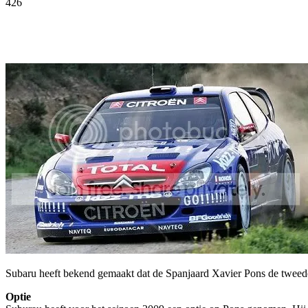
426
Facebook
Twitter
Pinterest
WhatsApp
Subaru heeft bekend gemaakt dat de Spanjaard Xavier Pons de tweede
Optie