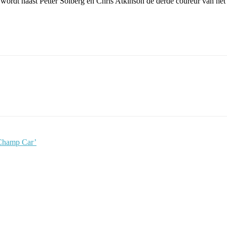
wordt naast Petter Solberg en Chris Atkinson de derde coureur van he
 Champ Car’