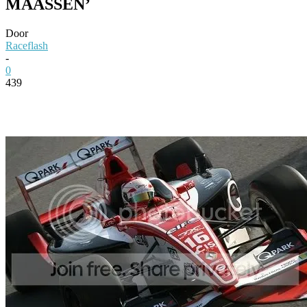
MAASSEN’
Door
Raceflash
-
0
439
Facebook
Twitter
Pinterest
WhatsApp