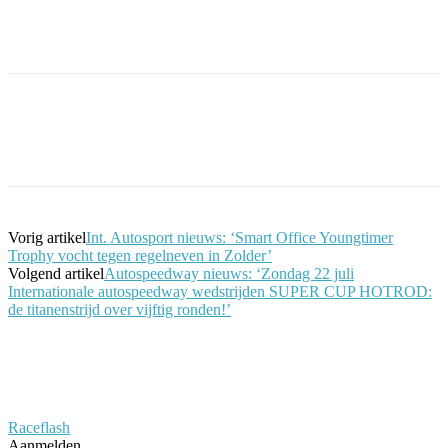
Facebook
Twitter
Pinterest
WhatsApp
Vorig artikel
Int. Autosport nieuws: ‘Smart Office Youngtimer
Trophy vocht tegen regelneven in Zolder’
Volgend artikel
Autospeedway nieuws: ‘Zondag 22 juli
Internationale autospeedway wedstrijden SUPER CUP HOTROD:
de titanenstrijd over vijftig ronden!’
Raceflash
Aanmelden