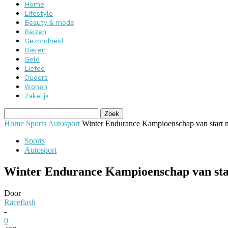
Home
Lifestyle
Beauty & mode
Reizen
Gezondheid
Dieren
Geld
Liefde
Ouders
Wonen
Zakelijk
Home
Sports
Autosport
Winter Endurance Kampioenschap van start 
Sports
Autosport
Winter Endurance Kampioenschap van sta
Door
Raceflash
-
0