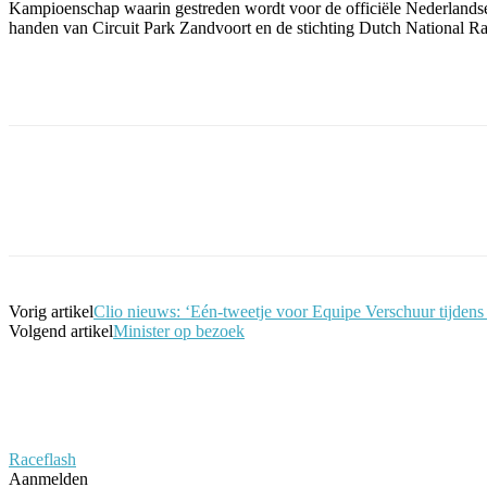
Kampioenschap waarin gestreden wordt voor de officiële Nederlandse 
handen van Circuit Park Zandvoort en de stichting Dutch National
Facebook
Twitter
Pinterest
WhatsApp
Vorig artikel
Clio nieuws: ‘Eén-tweetje voor Equipe Verschuur tijdens 
Volgend artikel
Minister op bezoek
Raceflash
Aanmelden