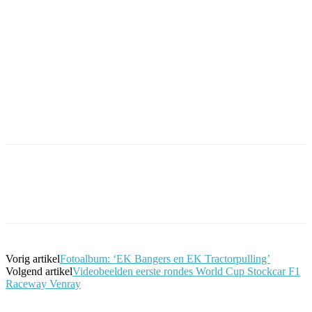
Facebook
Twitter
Pinterest
WhatsApp
Vorig artikel
Fotoalbum: ‘EK Bangers en EK Tractorpulling’
Volgend artikel
Videobeelden eerste rondes World Cup Stockcar F1
Raceway Venray