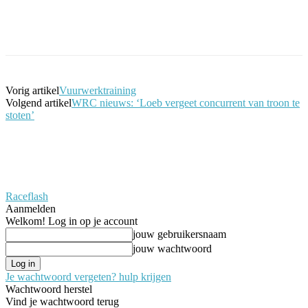
Facebook
Twitter
Pinterest
WhatsApp
Vorig artikel
Vuurwerktraining
Volgend artikel
WRC nieuws: ‘Loeb vergeet concurrent van troon te
stoten’
Raceflash
Aanmelden
Welkom! Log in op je account
jouw gebruikersnaam
jouw wachtwoord
Je wachtwoord vergeten? hulp krijgen
Wachtwoord herstel
Vind je wachtwoord terug