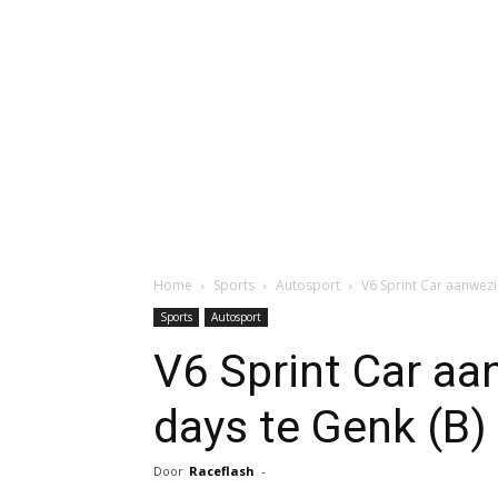
Home
Sports
Autosport
V6 Sprint Car aanwezi
Sports
Autosport
V6 Sprint Car aa
days te Genk (B)
Door
Raceflash
-