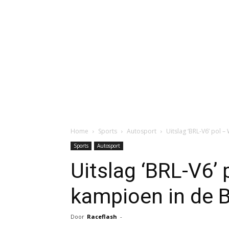
Home
Sports
Autosport
Uitslag ‘BRL-V6’ pol 
Sports
Autosport
Uitslag ‘BRL-V6’ 
kampioen in de 
Door
Raceflash
-