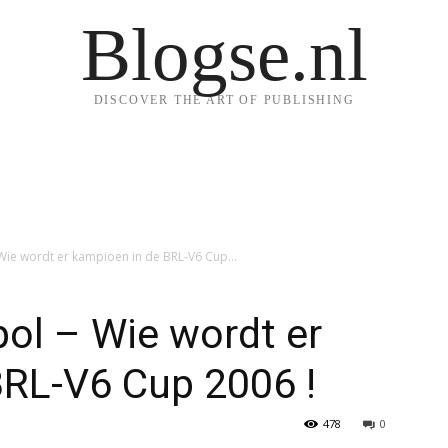
Blogse.nl
DISCOVER THE ART OF PUBLISHING
– Wie wordt er kampioen in de BRL-V6 Cup...
pol – Wie wordt er
BRL-V6 Cup 2006 !
478
0