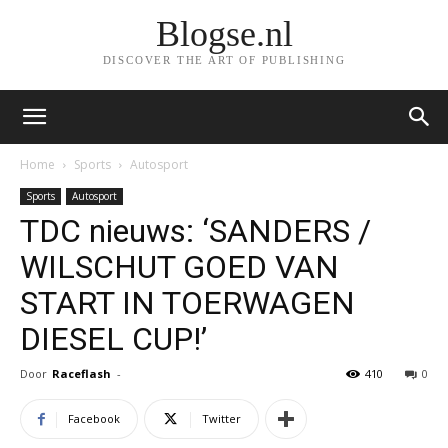
Blogse.nl
DISCOVER THE ART OF PUBLISHING
Home
Sports
Autosport
Sports
Autosport
TDC nieuws: ‘SANDERS /
WILSCHUT GOED VAN
START IN TOERWAGEN
DIESEL CUP!’
Door
Raceflash
-
410
0
Facebook
Twitter