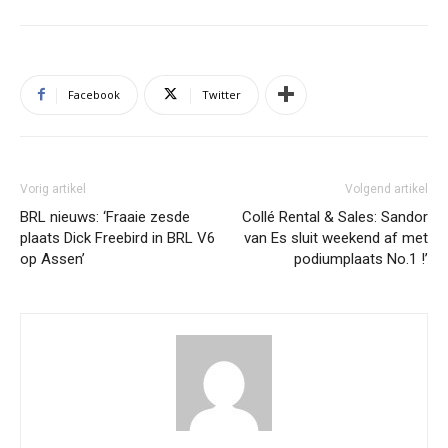
Facebook
Twitter
Vorig artikel
Volgend artikel
BRL nieuws: ‘Fraaie zesde
Collé Rental & Sales: Sandor
plaats Dick Freebird in BRL V6
van Es sluit weekend af met
op Assen’
podiumplaats No.1 !’