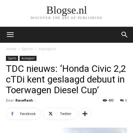
Blogse.nl
DISCOVER THE ART OF PUBLISHING
Home
Sports
Autosport
Sports
Autosport
TDC nieuws: ‘Honda Civic 2,2
cTDi kent geslaagd debuut in
Toerwagen Diesel Cup’
Door
Raceflash
-
490
0
Facebook
Twitter