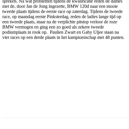
spreken. Na wat problemen tijdens de kwalificatie reden de dames
met de, door Jan de Jong ingezette, BMW 120d naar een mooie
tweede plaats tijdens de eerste race op zaterdag. Tijdens de tweede
race, op maandag eerste Pinksterdag, reden de ladies lange tijd op
een tweede plaats, maar na de verplichte pitstop verloor de roze
BMW vermogen en ging een zo goed als zekere tweede
podiumplaats in rook op. Paulien Zwart en Gaby Uljee staan na
vier races op een derde plaats in het kampioenschap met 48 punten.