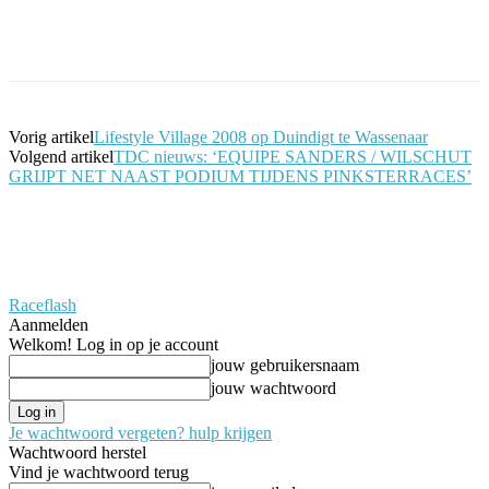
Facebook
Twitter
Pinterest
WhatsApp
Vorig artikel
Lifestyle Village 2008 op Duindigt te Wassenaar
Volgend artikel
TDC nieuws: ‘EQUIPE SANDERS / WILSCHUT
GRIJPT NET NAAST PODIUM TIJDENS PINKSTERRACES’
Raceflash
Aanmelden
Welkom! Log in op je account
jouw gebruikersnaam
jouw wachtwoord
Je wachtwoord vergeten? hulp krijgen
Wachtwoord herstel
Vind je wachtwoord terug