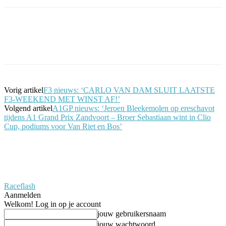
Facebook
Twitter
Pinterest
WhatsApp
Vorig artikel
F3 nieuws: ‘CARLO VAN DAM SLUIT LAATSTE
F3-WEEKEND MET WINST AF!’
Volgend artikel
A1GP nieuws: ‘Jeroen Bleekemolen op ereschavot
tijdens A1 Grand Prix Zandvoort – Broer Sebastiaan wint in Clio
Cup, podiums voor Van Riet en Bos’
Raceflash
Aanmelden
Welkom! Log in op je account
jouw gebruikersnaam
jouw wachtwoord