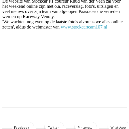
De website van Stockcar F1 coureur Ruud van der Veen zal voor
het weekend online zijn met o.a. raceverslag, foto's, uitslagen en
veel nieuws over zijn team van afgelopen Paasraces die verreden
werden op Raceway Venray.
'We wachten nog even op de laatste foto's alvorens we alles online
zetten', aldus de webmaster van
www.stockcarteam107.nl
Facebook
Twitter
Pinterest
WhatsApp