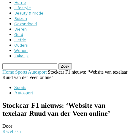
Home
Lifestyle
Beauty & mode
Reizen
Gezondheid
Dieren
Geld
Liefde
Ouders
Wonen
Zakelijk
Home
Sports
Autosport
Stockcar F1 nieuws: ‘Website van texelaar
Ruud van der Veen online’
Sports
Autosport
Stockcar F1 nieuws: ‘Website van
texelaar Ruud van der Veen online’
Door
Raceflash