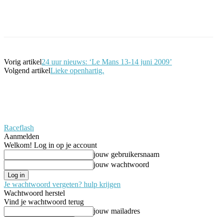
Facebook
Twitter
Pinterest
WhatsApp
Vorig artikel
24 uur nieuws: ‘Le Mans 13-14 juni 2009’
Volgend artikel
Lieke openhartig.
Raceflash
Aanmelden
Welkom! Log in op je account
jouw gebruikersnaam
jouw wachtwoord
Je wachtwoord vergeten? hulp krijgen
Wachtwoord herstel
Vind je wachtwoord terug
jouw mailadres