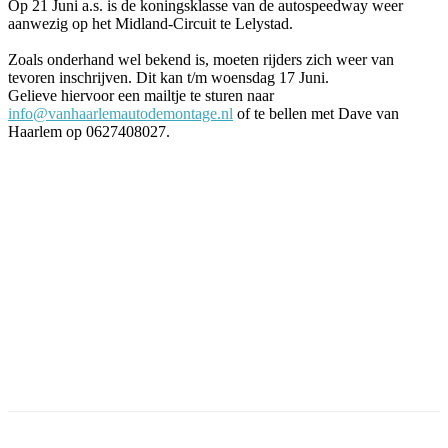
Op 21 Juni a.s. is de koningsklasse van de autospeedway weer
aanwezig op het Midland-Circuit te Lelystad.
Zoals onderhand wel bekend is, moeten rijders zich weer van
tevoren inschrijven. Dit kan t/m woensdag 17 Juni.
Gelieve hiervoor een mailtje te sturen naar
info@vanhaarlemautodemontage.nl
of te bellen met Dave van
Haarlem op 0627408027.