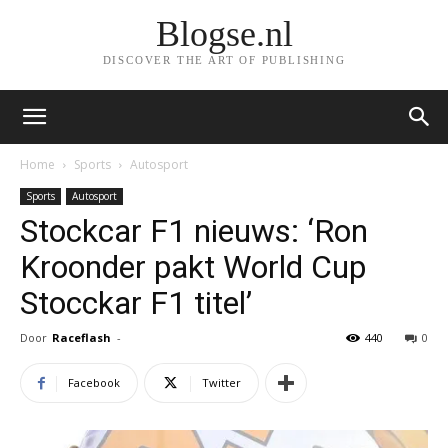
Blogse.nl
DISCOVER THE ART OF PUBLISHING
Home
Sports
Autosport
Sports
Autosport
Stockcar F1 nieuws: ‘Ron
Kroonder pakt World Cup
Stocckar F1 titel’
Door
Raceflash
-
440
0
Facebook
Twitter