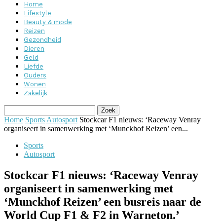
Home
Lifestyle
Beauty & mode
Reizen
Gezondheid
Dieren
Geld
Liefde
Ouders
Wonen
Zakelijk
Home
Sports
Autosport
Stockcar F1 nieuws: ‘Raceway Venray
organiseert in samenwerking met ‘Munckhof Reizen’ een...
Sports
Autosport
Stockcar F1 nieuws: ‘Raceway Venray
organiseert in samenwerking met
‘Munckhof Reizen’ een busreis naar de
World Cup F1 & F2 in Warneton.’