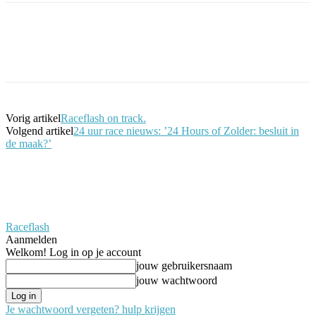
Facebook
Twitter
Pinterest
WhatsApp
Vorig artikel
Raceflash on track.
Volgend artikel
24 uur race nieuws: ’24 Hours of Zolder: besluit in
de maak?’
Raceflash
Aanmelden
Welkom! Log in op je account
jouw gebruikersnaam
jouw wachtwoord
Je wachtwoord vergeten? hulp krijgen