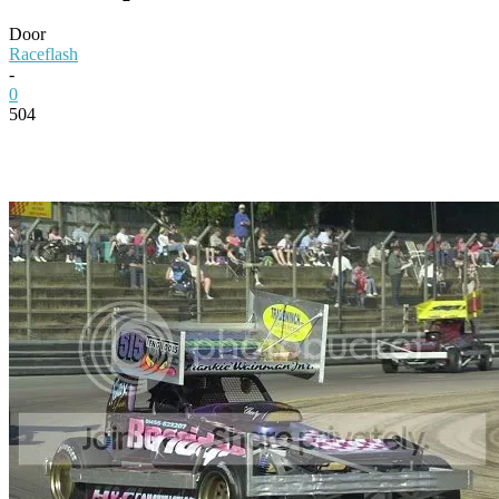
Door
Raceflash
-
0
504
Facebook
Twitter
Pinterest
WhatsApp