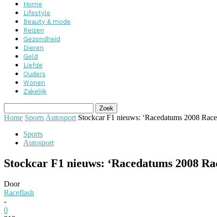
Home
Lifestyle
Beauty & mode
Reizen
Gezondheid
Dieren
Geld
Liefde
Ouders
Wonen
Zakelijk
Home
Sports
Autosport
Stockcar F1 nieuws: ‘Racedatums 2008 Rac
Sports
Autosport
Stockcar F1 nieuws: ‘Racedatums 2008 R
Door
Raceflash
-
0