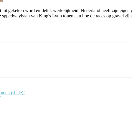
t uit gekeken word eindelijk werkelijkheid. Nederland heeft zijn eige
e sppedwaybaan van King's Lynn tonen aan hoe de races op gravel zijn
mmen (shale)’
’