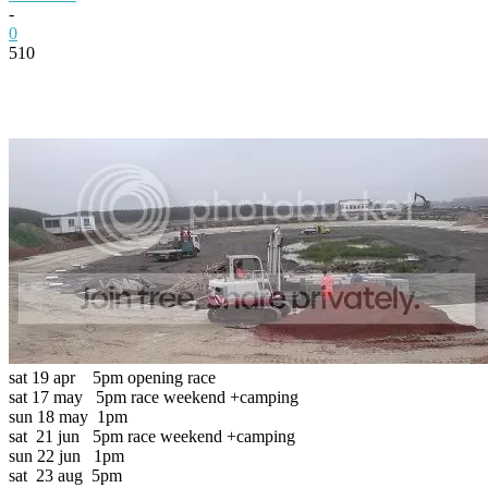
-
0
510
Facebook
Twitter
Pinterest
WhatsApp
sat 19 apr 5pm opening race
sat 17 may 5pm race weekend +camping
sun 18 may 1pm
sat 21 jun 5pm race weekend +camping
sun 22 jun 1pm
sat 23 aug 5pm