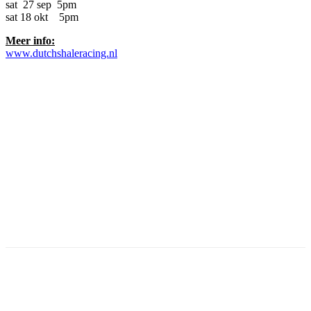
sat 27 sep 5pm
sat 18 okt 5pm
Meer info:
www.dutchshaleracing.nl
Facebook
Twitter
Pinterest
WhatsApp