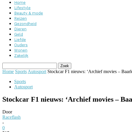
Home
Lifestyle
Beauty & mode
Reizen
Gezondheid
Dieren
Geld
Liefde
Ouders
Wonen
Zakelijk
Home
Sports
Autosport
Stockcar F1 nieuws: ‘Archief movies – Baarl
Sports
Autosport
Stockcar F1 nieuws: ‘Archief movies – Ba
Door
Raceflash
-
0