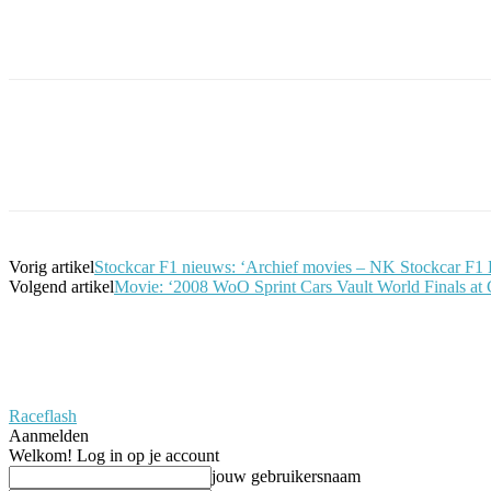
Facebook
Twitter
Pinterest
WhatsApp
Vorig artikel
Stockcar F1 nieuws: ‘Archief movies – NK Stockcar F1 
Volgend artikel
Movie: ‘2008 WoO Sprint Cars Vault World Finals at C
Raceflash
Aanmelden
Welkom! Log in op je account
jouw gebruikersnaam