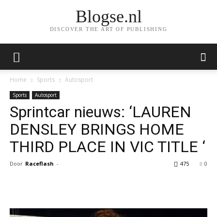
Blogse.nl
DISCOVER THE ART OF PUBLISHING
Home
Sports
Autosport
Sports
Autosport
Sprintcar nieuws: ‘LAUREN
DENSLEY BRINGS HOME
THIRD PLACE IN VIC TITLE ‘
Door
Raceflash
-
475
0
Facebook
Twitter
Pinterest
Wh