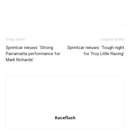
Facebook
Twitter
Pinterest
Wh
Vorig artikel
Volgend artikel
Sprintcar nieuws: ‘Strong
Sprintcar nieuws: ‘Tough night
Parramatta performance for
for Troy Little Racing’
Mark Richards’
Raceflash